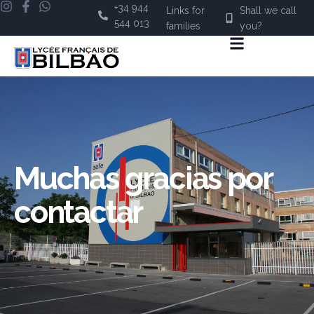
+34 944
Links for
Shall we call
544 013
families
you?
Muchas gracias por
contactar