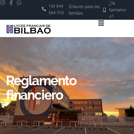
¿Te
+34 944
Enlaces para las
llamamo
544 013
familias
s?
Reglamento
financiero