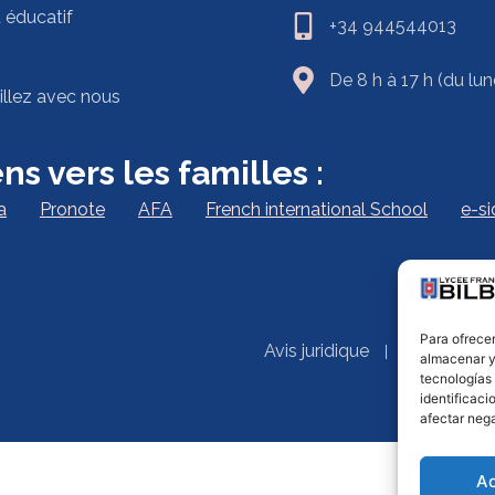
t éducatif
+34 944544013
De 8 h à 17 h (du lun
illez avec nous
ns vers les familles :
a
Pronote
AFA
French international School
e-s
Para ofrecer
Avis juridique
Política de
almacenar y/
tecnologías
identificaci
afectar nega
A