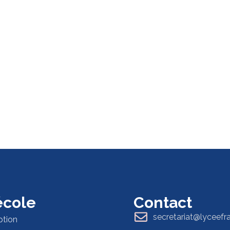
 école
Contact
secretariat@lyceefr
ption