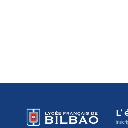
L'
Inscri