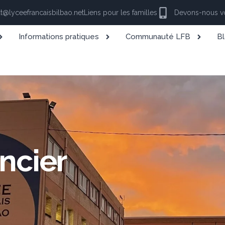
at@lyceefrancaisbilbao.net
Liens pour les familles
Devons-nous vo
Informations pratiques
Communauté LFB
Bl
ncier