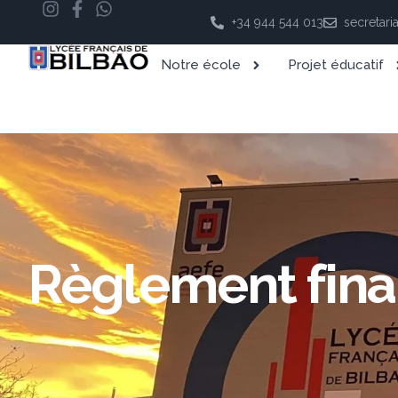
+34 944 544 013
secretari
Notre école
Projet éducatif
Règlement fina