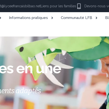
at@lyceefrancaisbilbao.net
Liens pour les familles
Devons-nous vo
Informations pratiques
Communauté LFB
Bl
res en une
ments adaptés