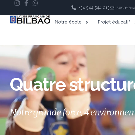
+34 944 544 013
secretari
Notre école
Projet éducatif
Quatre structu
Notre grande force, 4 environne