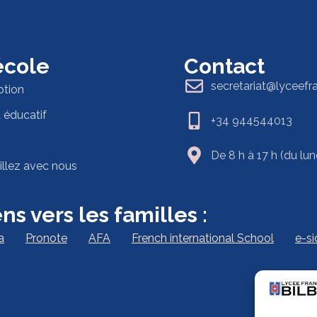
 école
Contact
secretariat@lyceefr
ption
t éducatif
+34 944544013
De 8 h à 17 h (du lun
illez avec nous
ns vers les familles :
a
Pronote
AFA
French international School
e-s