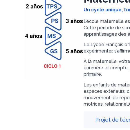
Un cycle unique, f
L’école maternelle es
Cette période de scol
apprentissages des él
Le Lycée Français off
expérimenter, s’affir
À la maternelle, votre
énumère et compte, pa
primaire.
Les enfants de matern
espaces extérieurs, 
mouvement, de repos 
motrices, relationnell
Projet de l’é