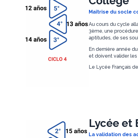
Collège
Maîtrise du socle
Au cours du cycle all
3ème, une procédure 
aptitudes, de ses sou
En dernière année du
et doivent valider l
Le Lycée Français de
Lycée et
La validation des a