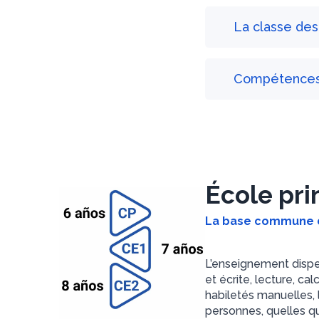
La classe des
Compétences 
École pri
La base commune d
L’enseignement dispen
et écrite, lecture, ca
habiletés manuelles, l
personnes, quelles que