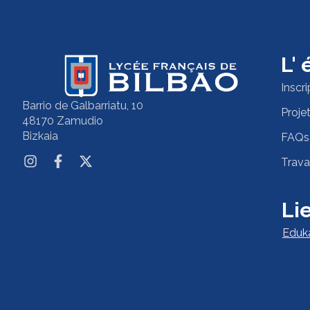
L'
Inscri
Barrio de Galbarriatu, 10
Proje
48170 Zamudio
Bizkaia
FAQs
Trava
Lie
Eduk