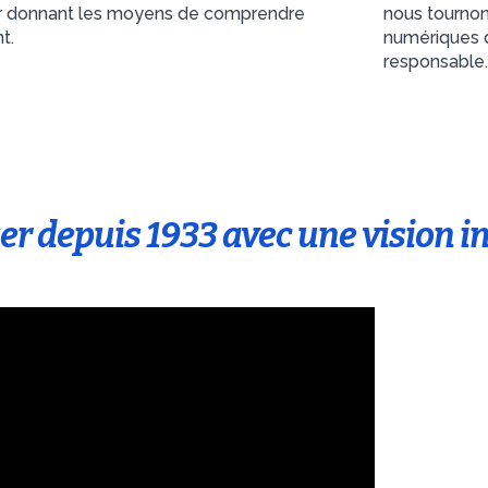
leur donnant les moyens de comprendre
nous tournons
t.
numériques 
responsable.
er depuis 1933 avec une vision i