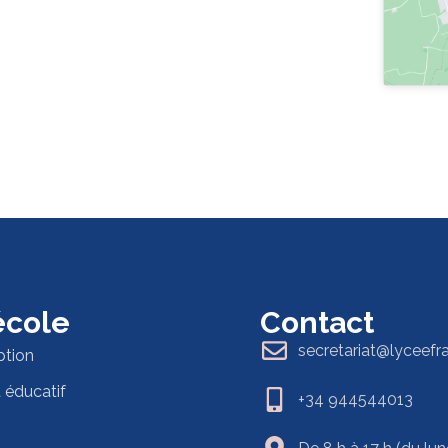
 école
Contact
secretariat@lyceefr
ption
t éducatif
+34 944544013