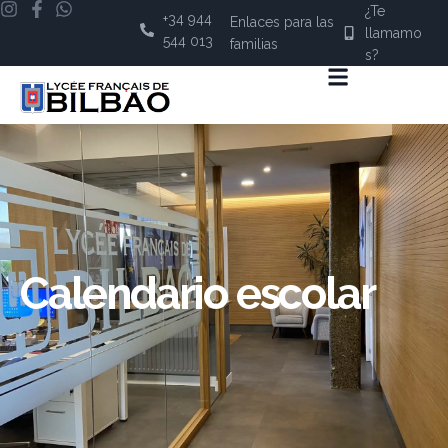
¿Te
+34 944
Enlaces para las
llamamo
544 013
familias
s?
Calendario escolar