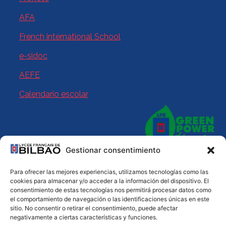
AFA
French international School
e-sidoc
AEFE
Calendario escolar
Gestionar consentimiento
Para ofrecer las mejores experiencias, utilizamos tecnologías como las
cookies para almacenar y/o acceder a la información del dispositivo. El
consentimiento de estas tecnologías nos permitirá procesar datos como
© 2025 Lycée Français de Bilbao. Todos los derechos
el comportamiento de navegación o las identificaciones únicas en este
reservados
sitio. No consentir o retirar el consentimiento, puede afectar
negativamente a ciertas características y funciones.