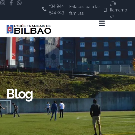
¿Te
+34 944
Enlaces para las
llamamo
544 013
familias
s?
Blog