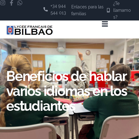
¿Te
+34 944
Enlaces para las
llamamo
544 013
familias
s?
Beneficios de hablar
varios idiomas en los
estudiantes